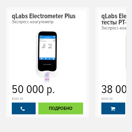
qLabs Electrometer Plus
qLabs Elect
тесты PT-I
Экспресс-коагулометр
Экспресс-коагу
50 000 р.
38 000
$584.95
$444.56
ПОДРОБНО