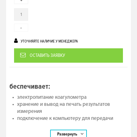
+
-
УТОЧНЯЙТЕ НАЛИЧИЕ У МЕНЕДЖЕРА
ОСТАВИТЬ ЗАЯВКУ
Обеспечивает:
электропитание коагулометра
хранение и вывод на печать результатов
измерения
подключение к компьютеру для передачи
результатов измерений
Развернуть
По сути, базовый блок qLabs eStation II превращает