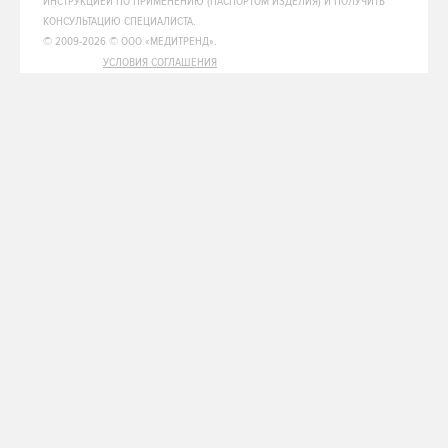
ИНСТРУКЦИЕЙ ПО ПРИМЕНЕНИЮ (ПАСПОРТОМ ИЗДЕЛИЯ) И ПОЛУЧИТЬ
КОНСУЛЬТАЦИЮ СПЕЦИАЛИСТА.
© 2009-2026 © ООО «МЕДИТРЕНД».
УСЛОВИЯ СОГЛАШЕНИЯ