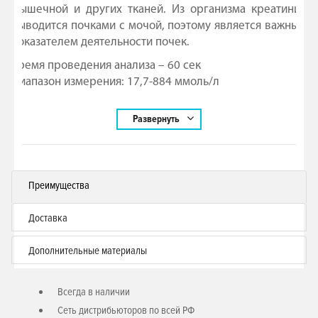
мышечной и других тканей. Из организма креатинин
выводится почками с мочой, поэтому является важным
показателем деятельности почек.
Время проведения анализа – 60 сек
Диапазон измерения: 17,7-884 ммоль/л
Материал для анализа – капиллярная кровь (из пальца)
Развернуть
Пипетки для забора крови на 20 мкл в комплекте
Для использования только с анализатором CardioChek PA
Преимущества
Доставка
Дополнительные материалы
Всегда в наличии
Сеть дистрибьюторов по всей РФ