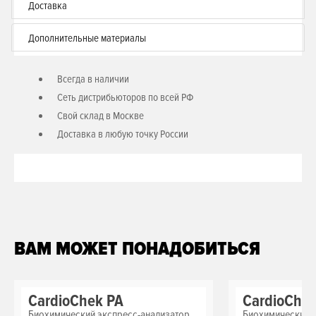
Доставка
Время проведения анализа – 90 сек
Диапазоны измерения:
Дополнительные материалы
Глюкоза: 1,11-33,3 ммоль/л
Триглицериды: 0,56-5,65 ммоль/л
Всегда в наличии
Липопротеиды высокой плотности: 0,39-2,59 ммоль/л
Сеть дистрибьюторов по всей РФ
Материал для анализа – капиллярная кровь (из пальца)
Свой склад в Москве
Пипетки для забора крови на 40 мкл в комплекте
Доставка в любую точку России
Для использования только с анализатором CardioChek PA
ВАМ МОЖЕТ ПОНАДОБИТЬСЯ
CardioChek PA
CardioChe
Биохимический экспресс-анализатор
Биохимический 