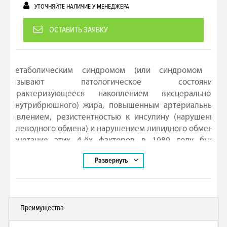
УТОЧНЯЙТЕ НАЛИЧИЕ У МЕНЕДЖЕРА
ОСТАВИТЬ ЗАЯВКУ
Метаболическим синдромом (или синдромом X)
называют патологическое состояние,
характеризующееся накоплением висцерального
(внутрибрюшного) жира, повышенным артериальным
давлением, резистентностью к инсулину (нарушение
углеводного обмена) и нарушением липидного обмена.
Сочетание этих 4-ёх факторов в 1989 году было
названо доктором Каплан «Смертельным квартетом».
Развернуть
Тест-полоски «Метаболический синдром» позволяют
оценить 2 их 4-х упомянутых факторов риска:
нарушение липидного и углеводного обмена. Остаётся
лишь измерить объём талии и уровень артериального
Преимущества
давления.